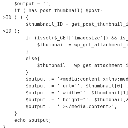
    $output = '';
    if ( has_post_thumbnail( $post-
>ID ) ) {
        $thumbnail_ID = get_post_thumbnail_
>ID );
        if (isset($_GET['imagesize']) && is
            $thumbnail = wp_get_attachment_
        }
        else{
            $thumbnail = wp_get_attachment_
        }
        $output .= '<media:content xmlns:me
        $output .= ' url="'. $thumbnail[0] 
        $output .= ' width="'. $thumbnail[1
        $output .= ' height="'. $thumbnail[
        $output .= ' ></media:content>';
    }
    echo $output;
}