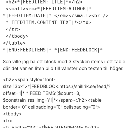
 <h2>*|FEEDITEM:TITLE|*</h2>
 <small><em>*|FEEDITEM:AUTHOR|* - 
*|FEEDITEM:DATE|* </em></small><br />
 *|FEEDITEM:CONTENT_TEXT|*</td>
 </tr>
 </tbody>
</table>
*|END:FEEDITEMS|* *|END:FEEDBLOCK|*
Sen ville jag ha ett block med 3 stycken items i ett table
där det var en liten bild till vänster och texten till höger.
<h2><span style=”font-
size:13px”>*|FEEDBLOCK:https://snillrik.se/feed/?
offset=1|* *|FEEDITEMS:[$count=3,
$constrain_rss_img=Y]|*</span></h2><table
border=”0″ cellpadding=”0″ cellspacing=”0″>
<tbody>
<tr>
<td width=”100″>*|FEEDITEM:IMAGE|*</td>