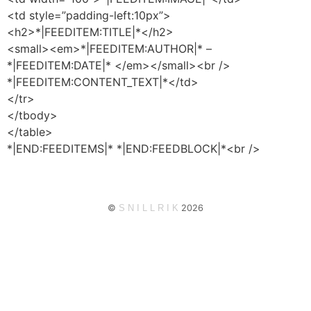
<td style=”padding-left:10px”>
<h2>*|FEEDITEM:TITLE|*</h2>
<small><em>*|FEEDITEM:AUTHOR|* –
*|FEEDITEM:DATE|* </em></small><br />
*|FEEDITEM:CONTENT_TEXT|*</td>
</tr>
</tbody>
</table>
*|END:FEEDITEMS|* *|END:FEEDBLOCK|*<br />
©
S
N
I
L
L
R
I
K
2026