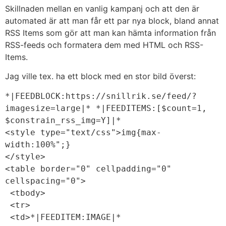
Skillnaden mellan en vanlig kampanj och att den är
automated är att man får ett par nya block, bland annat
RSS Items som gör att man kan hämta information från
RSS-feeds och formatera dem med HTML och RSS-
Items.
Jag ville tex. ha ett block med en stor bild överst:
*|FEEDBLOCK:https://snillrik.se/feed/?
imagesize=large|* *|FEEDITEMS:[$count=1, 
$constrain_rss_img=Y]|*
<style type="text/css">img{max-
width:100%";}
</style>
<table border="0" cellpadding="0" 
cellspacing="0">
 <tbody>
 <tr>
 <td>*|FEEDITEM:IMAGE|*