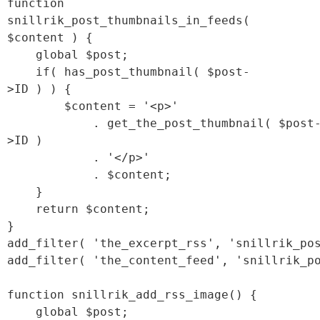
function 
snillrik_post_thumbnails_in_feeds( 
$content ) {
    global $post;
    if( has_post_thumbnail( $post-
>ID ) ) {
        $content = '<p>' 
            . get_the_post_thumbnail( $post
>ID ) 
            . '</p>' 
            . $content;    
    }
    return $content;
}
add_filter( 'the_excerpt_rss', 'snillrik_po
add_filter( 'the_content_feed', 'snillrik_p
function snillrik_add_rss_image() {
    global $post;