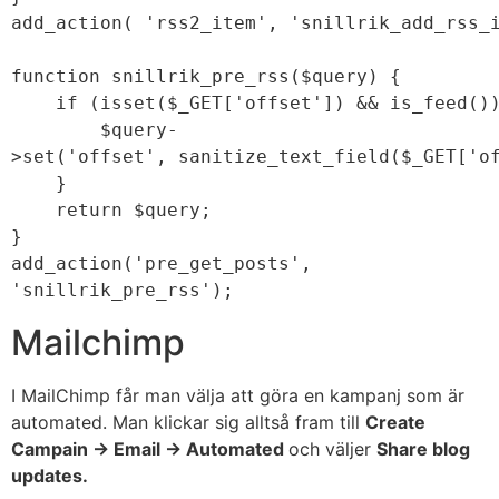
add_action( 'rss2_item', 'snillrik_add_rss_
function snillrik_pre_rss($query) {
    if (isset($_GET['offset']) && is_feed()
        $query-
>set('offset', sanitize_text_field($_GET['o
    }
    return $query;
}
add_action('pre_get_posts', 
'snillrik_pre_rss');
Mailchimp
I MailChimp får man välja att göra en kampanj som är
automated. Man klickar sig alltså fram till
Create
Campain -> Email -> Automated
och väljer
Share blog
updates.