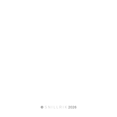
©
S
N
I
L
L
R
I
K
2026