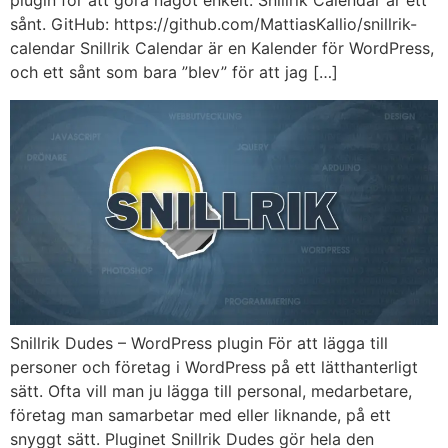
plugin för att göra något enkelt. Snillrik Calendar är ett
sånt. GitHub: https://github.com/MattiasKallio/snillrik-
calendar Snillrik Calendar är en Kalender för WordPress,
och ett sånt som bara ”blev” för att jag […]
Snillrik Dudes – WordPress plugin För att lägga till
personer och företag i WordPress på ett lätthanterligt
sätt. Ofta vill man ju lägga till personal, medarbetare,
företag man samarbetar med eller liknande, på ett
snyggt sätt. Pluginet Snillrik Dudes gör hela den